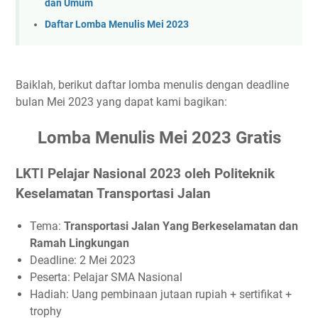
dan Umum
Lomba Esai Nasional BIO EXPO 2023 Terbuka untuk
Daftar Lomba Menulis Mei 2023
Umum
Economic Essay Competition 2023
Lomba Menulis Cerpen 2023 Terbuka untuk Umum Se-
Baiklah, berikut daftar lomba menulis dengan deadline
ASEAN
bulan Mei 2023 yang dapat kami bagikan:
LKTI Pelajar Nasional Agroindustrial Week 2023
National Essay Competition MOTION 2023
Lomba Menulis Mei 2023 Gratis
Lomba Esai Nasional 9th KIME On Ideas Competition
2023
LKTI Pelajar Nasional 2023 oleh Politeknik
LKTI Nasional 9th KIME On Ideas Competition 2023
Keselamatan Transportasi Jalan
Lomba Esai Mahasiswa Nasional PHARMAFESTGO 2023
Lomba Penulisan Artikel Ilmiah Nasional 2023 di UNRAM
Tema:
Transportasi Jalan Yang Berkeselamatan dan
Ramah Lingkungan
Sharia Paper Competition (SPACE) SEHATI 13 2023
Deadline: 2 Mei 2023
Management Writing Competition AERION 2023
Peserta: Pelajar SMA Nasional
LKTI Nasional AGRIFAIR FEST FAPERTA UNIGA 2023
Hadiah: Uang pembinaan jutaan rupiah + sertifikat +
Pekan Raya Esai Mahasiswa Nasional PRESMAN 2023
trophy