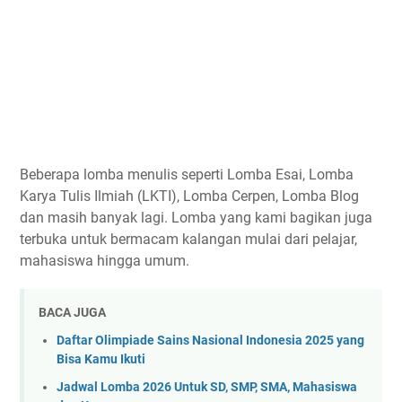
Competition 2023
Lomba Esai Mahasiswa Nasional Halu Oleo Mining
Competition 2023
Lomba Esai dan Infografis Nasional 2023 oleh
ACCOUNTING Student Union Universitas Ciputra
Lomba Esai Nasional Intellectual Competition 2023
Lomba Karya Tulis Ilmiah Kesehatan Nasional 2023
Beberapa lomba menulis seperti Lomba Esai, Lomba
LKTI Pelajar dan Mahasiswa Nasional IASC X 2023
Karya Tulis Ilmiah (LKTI), Lomba Cerpen, Lomba Blog
Einstein Great Event National Essay Competition 2023
dan masih banyak lagi. Lomba yang kami bagikan juga
Economic Essay Competition 2023 di Universitas Negeri
terbuka untuk bermacam kalangan mulai dari pelajar,
Semarang
mahasiswa hingga umum.
ARUSATHA Essay Competition 2023 Terbuka untuk
Pelajar dan Mahasiswa Nasional
BACA JUGA
National Essay Competition HIMATIKA FMIPA UNNES
Daftar Olimpiade Sains Nasional Indonesia 2025 yang
2023
Bisa Kamu Ikuti
Lomba Esai Mahasiswa Nasional 2023 di UNDIKSHA
Jadwal Lomba 2026 Untuk SD, SMP, SMA, Mahasiswa
Lomba Essay Tingkat Internasional IMAKO EXPO 2023