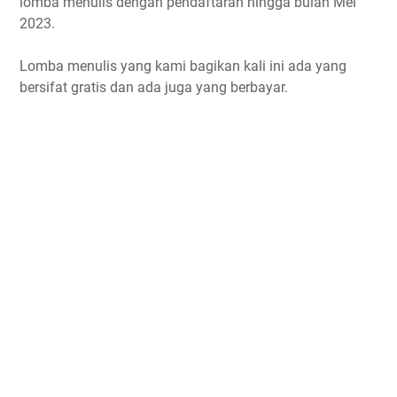
lomba menulis dengan pendaftaran hingga bulan Mei
2023.
Lomba Essay SHARIA ECONOMICS FESTIVAL 2023
Lomba Esai Nasional Ensight 2023
Lomba menulis yang kami bagikan kali ini ada yang
Lomba Karya Ilmiah Remaja (KIR) FIKIR 2023
bersifat gratis dan ada juga yang berbayar.
Lomba Semarak Esai Nasional 2023 di Universitas
Swadaya Gunung Jati
Rumahweb Blog Competition Periode Februari - Mei 2023
LKTI Pelajar Nasional ICHC 2023 oleh UWKS
Lomba Menulis Artikel 2023 oleh BPTS FT UGM
Lomba Penulisan Bicara Makroprudensial 2023
Kompetisi Blog #SetupYourLife Nanovest 2023
Lomba Menulis Mei 2023 Berbayar
Essay Competition ISOMETRIC 2023
Essay Competition ISOMETRIC 2023
Lomba Karya Tulis Ilmiah Mahasiswa (LKTIM) Nasional
2023 di UNNES
Lomba Paper Mahasiswa Nasional Halu Oleo Mining