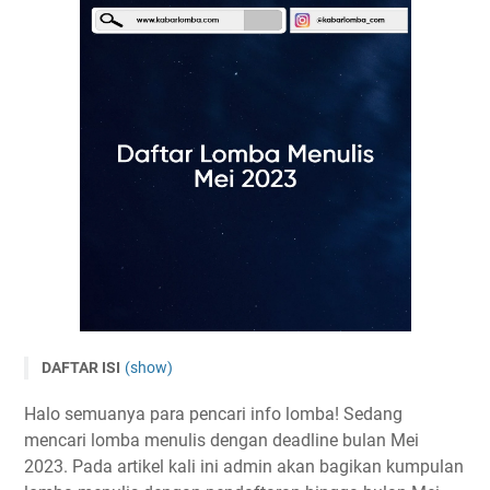
DAFTAR ISI
(show)
Lomba Menulis Mei 2023 Gratis
Halo semuanya para pencari info lomba! Sedang
LKTI Pelajar Nasional 2023 oleh Politeknik Keselamatan
mencari lomba menulis dengan deadline bulan Mei
Transportasi Jalan
2023. Pada artikel kali ini admin akan bagikan kumpulan
Lomba Karya Tulis Ilmiah Nasional 2023 HIMAGRO UMM