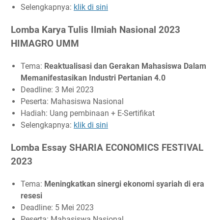
Selengkapnya:
klik di sini
FORMOSA Scientific Paper Competition 2023
Lomba Esai Mahasiswa Nasional NEC MEF 2023
Lomba Karya Tulis Ilmiah Nasional 2023
Lomba Esai Nasional CIVIC SCIENTIFIC COMPETITION
HIMAGRO UMM
2023
International Essay Competition on Accounting
Tema:
Reaktualisasi dan Gerakan Mahasiswa Dalam
(ASCENT) 2023
Memanifestasikan Industri Pertanian 4.0
LKTI Mahasiswa Nasional PLS EDUFAIR VII 2023
Deadline: 3 Mei 2023
Peserta: Mahasiswa Nasional
Hadiah: Uang pembinaan + E-Sertifikat
Selengkapnya:
klik di sini
Lomba Essay SHARIA ECONOMICS FESTIVAL
2023
Tema:
Meningkatkan sinergi ekonomi syariah di era
resesi
Deadline: 5 Mei 2023
Peserta: Mahasiswa Nasional