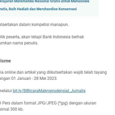
lajaran Matematika Nasional Gratis untuk Mahasiswa
ratis, Raih Hadiah dan Merchandise Konservasi
ikutsertakan dalam kompetisi manapun.
lik peserta, akan tetapi Bank Indonesia berhak
tumkan nama penulis.
lisme
a online dan artikel yang diikutsertakan wajib telah tayang
ngan 01 Januari - 28 Mei 2023.
melalui
bit.ly/BIBicaraMakroprudensial_Jurnalis
 ID Pers dalam format JPG/JPEG (*jpg) dengan ukuran
simal 300 kb.