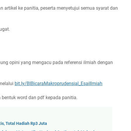
 artikel ke panitia, peserta menyetujui semua syarat dan
ugat.
dung opini yang mengacu pada referensi ilmiah dengan
melalui
bit.ly/BIBicaraMakroprudensial_EsaiIlmiah
 bentuk word dan pdf kepada panitia.
is, Total Hadiah Rp3 Juta