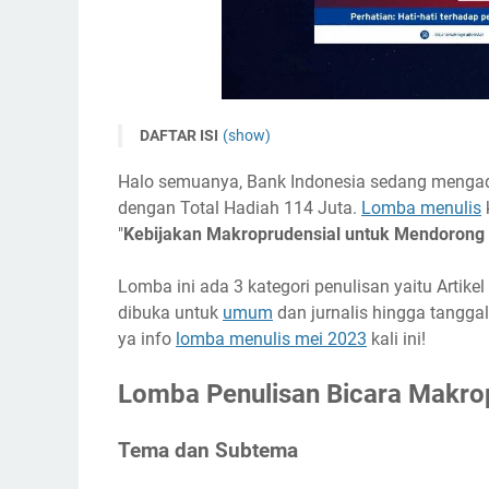
DAFTAR ISI
(show)
Lomba Penulisan Bicara Makroprudensial 2023 T
Halo semuanya, Bank Indonesia sedang menga
Tema dan Subtema
dengan Total Hadiah 114 Juta.
Lomba menulis
k
Timeline
"
Kebijakan Makroprudensial untuk Mendorong
Ketentuan Umum
Lomba ini ada 3 kategori penulisan yaitu Artike
Ketentuan Khusus Lomba Esai Ilmiah
dibuka untuk
umum
dan jurnalis hingga tangga
Ketentuan Khusus Lomba Artikel Jurnalisme
ya info
lomba menulis mei 2023
kali ini!
Ketentuan Khusus Lomba Artikel Umum
Lomba Penulisan Bicara Makrop
Biaya Pendaftaran
Hadiah
Tema dan Subtema
Narahubung