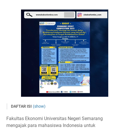
DAFTAR ISI
(show)
Economic Essay Competition 2023 di Universitas Negeri
Fakultas Ekonomi Universitas Negeri Semarang
Semarang
mengajak para mahasiswa Indonesia untuk