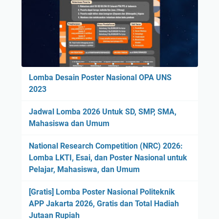
Lomba Desain Poster Nasional OPA UNS
2023
Jadwal Lomba 2026 Untuk SD, SMP, SMA,
Mahasiswa dan Umum
National Research Competition (NRC) 2026:
Lomba LKTI, Esai, dan Poster Nasional untuk
Pelajar, Mahasiswa, dan Umum
[Gratis] Lomba Poster Nasional Politeknik
APP Jakarta 2026, Gratis dan Total Hadiah
Jutaan Rupiah