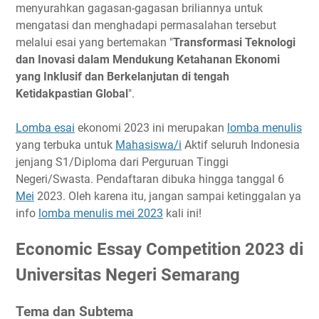
Tema dan Subtema
menyurahkan gagasan-gagasan briliannya untuk
Timeline
mengatasi dan menghadapi permasalahan tersebut
melalui esai yang bertemakan "
Ketentuan Peserta
Transformasi Teknologi
dan Inovasi dalam Mendukung Ketahanan Ekonomi
Ketentuan Khusus
yang Inklusif dan Berkelanjutan di tengah
Biaya Pendaftaran
Ketidakpastian Global
".
Hadiah
Link Penting
Lomba esai
ekonomi 2023 ini merupakan
lomba menulis
yang terbuka untuk
Mahasiswa/i
Aktif seluruh Indonesia
Narahubung
jenjang S1/Diploma dari Perguruan Tinggi
Negeri/Swasta. Pendaftaran dibuka hingga tanggal 6
Mei
2023. Oleh karena itu, jangan sampai ketinggalan ya
info
lomba menulis mei 2023
kali ini!
Economic Essay Competition 2023 di
Universitas Negeri Semarang
Tema dan Subtema