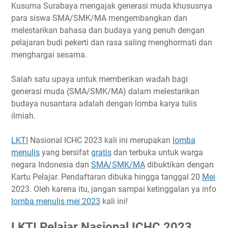
Timeline
Kusuma Surabaya mengajak generasi muda khususnya
para siswa SMA/SMK/MA mengembangkan dan
Ketentuan Peserta
melestarikan bahasa dan budaya yang penuh dengan
Ketentuan Lomba
pelajaran budi pekerti dan rasa saling menghormati dan
Biaya Pendaftaran
menghargai sesama.
Hadiah
Link Penting
Salah satu upaya untuk memberikan wadah bagi
generasi muda (SMA/SMK/MA) dalam melestarikan
Narahubung
budaya nusantara adalah dengan lomba karya tulis
ilmiah.
LKTI
Nasional ICHC 2023 kali ini merupakan
lomba
menulis
yang bersifat
gratis
dan terbuka untuk warga
negara Indonesia dan
SMA/SMK/MA
dibuktikan dengan
Kartu Pelajar. Pendaftaran dibuka hingga tanggal 20
Mei
2023. Oleh karena itu, jangan sampai ketinggalan ya info
lomba menulis mei 2023
kali ini!
LKTI Pelajar Nasional ICHC 2023