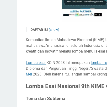
DAFTAR ISI
(show)
Lomba Esai Nasional 9th KIME On Ideas Competi
Komunitas Ilmiah Mahasiswa Ekonomi (KIME) U
Tema dan Subtema
mahasiswa/mahasiswi di seluruh Indonesia un
Timeline
kreatif dan inovatif melalui lomba menulis esai
Ketentuan Peserta
Lomba esai
KOIN 2023 ini merupakan
lomba me
Ketentuan Karya
Diploma dari Perguruan Tinggi Negeri/Swasta di
Biaya Pendaftaran
Mei
2023. Oleh karena itu, jangan sampai ketin
Hadiah
Lomba Esai Nasional 9th KIME 
Link Penting
Narahubung
Tema dan Subtema