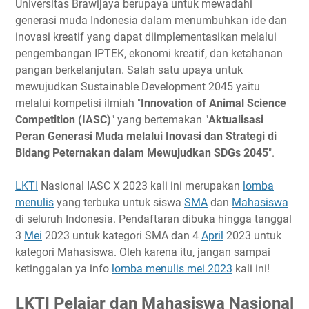
Universitas Brawijaya berupaya untuk mewadahi
Timeline
generasi muda Indonesia dalam menumbuhkan ide dan
inovasi kreatif yang dapat diimplementasikan melalui
Ketentuan Peserta SMA
pengembangan IPTEK, ekonomi kreatif, dan ketahanan
Ketentuan Peserta Mahasiswa
pangan berkelanjutan. Salah satu upaya untuk
Biaya Pendaftaran
mewujudkan Sustainable Development 2045 yaitu
Hadiah
melalui kompetisi ilmiah "
Innovation of Animal Science
Link Penting
Competition (IASC)
" yang bertemakan "
Aktualisasi
Peran Generasi Muda melalui Inovasi dan Strategi di
Narahubung
Bidang Peternakan dalam Mewujudkan SDGs 2045
".
LKTI
Nasional IASC X 2023 kali ini merupakan
lomba
menulis
yang terbuka untuk siswa
SMA
dan
Mahasiswa
di seluruh Indonesia. Pendaftaran dibuka hingga tanggal
3
Mei
2023 untuk kategori SMA dan 4
April
2023 untuk
kategori Mahasiswa. Oleh karena itu, jangan sampai
ketinggalan ya info
lomba menulis mei 2023
kali ini!
LKTI Pelajar dan Mahasiswa Nasional