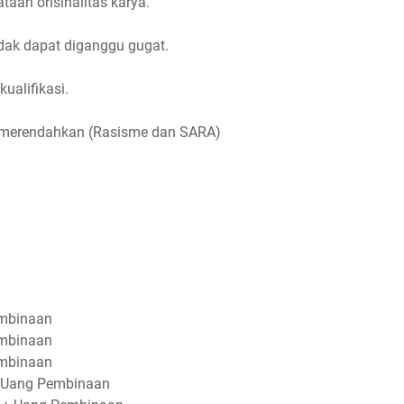
aan orisinalitas karya.
tidak dapat diganggu gugat.
ualifikasi.
g merendahkan (Rasisme dan SARA)
embinaan
embinaan
embinaan
 + Uang Pembinaan