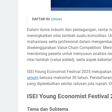
DAFTAR ISI
(show)
ISEI Young Economist Festival 2025
Dalam dunia industri dan perdagangan, rantai 
Tema dan Subtema
meningkatkan nilai tambah suatu komoditas. 
Timeline
mahasiswa serta profesional dalam mengembang
diselenggarakan Value Chain Competition: Men
Ketentuan Peserta
mendorong peserta untuk menyusun analisis ran
Ketentuan Pengumpulan Karya
nilai tambah (value added), serta aspek keberlan
Biaya Pendaftaran
Hadiah
ISEI Young Economist Festival 2025 merupakan
Link Penting
umum
berusia maksimal 30 tahun. Pendaftaran
yang diperebutkan senilai ratusan juta rupiah. O
Narahubung
ISEI Young Economist Festival
Tema dan Subtema