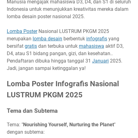
Manusia mengajak mahasiswa D3, D4, dan S1 di seluruh
Timeline
Indonesia untuk menunjukkan kreativitas mereka dalam
lomba desain poster nasional 2025.
Ketentuan Peserta
Ketentuan Poster Infografis
Lomba Poster
Nasional LUSTRUM PKGM 2025
Biaya Pendaftaran
merupakan
lomba desain
berbentuk
infografis
yang
Hadiah
bersifat
gratis
dan terbuka untuk
mahasiswa
aktif D3,
Link Penting
D4, atau S1 bidang pangan, gizi, dan kesehatan..
Pendaftaran dibuka hingga tanggal 31
Januari
2025.
Narahubung
Jadi, jangan sampai ketinggalan ya!
Lomba Poster Infografis Nasional
LUSTRUM PKGM 2025
Tema dan Subtema
Tema: "
Nourishing Yourself, Nurturing the Planet
"
dengan subtema: