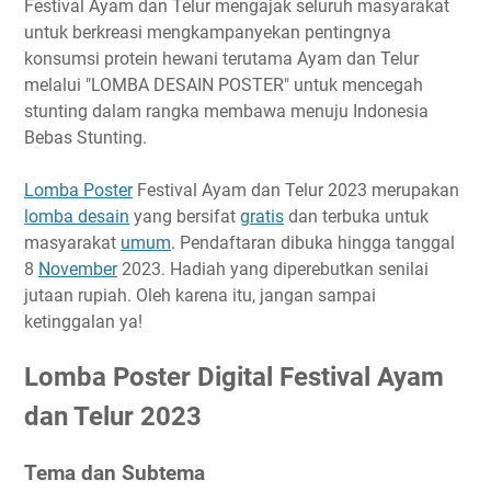
Festival Ayam dan Telur mengajak seluruh masyarakat
Timeline
untuk berkreasi mengkampanyekan pentingnya
konsumsi protein hewani terutama Ayam dan Telur
Ketentuan
melalui "LOMBA DESAIN POSTER" untuk mencegah
Kriteria Penilaian
stunting dalam rangka membawa menuju Indonesia
Biaya Pendaftaran
Bebas Stunting.
Hadiah
Link Penting
Lomba Poster
Festival Ayam dan Telur 2023 merupakan
lomba desain
yang bersifat
gratis
dan terbuka untuk
Narahubung
masyarakat
umum
. Pendaftaran dibuka hingga tanggal
8
November
2023. Hadiah yang diperebutkan senilai
jutaan rupiah. Oleh karena itu, jangan sampai
ketinggalan ya!
Lomba Poster Digital Festival Ayam
dan Telur 2023
Tema dan Subtema