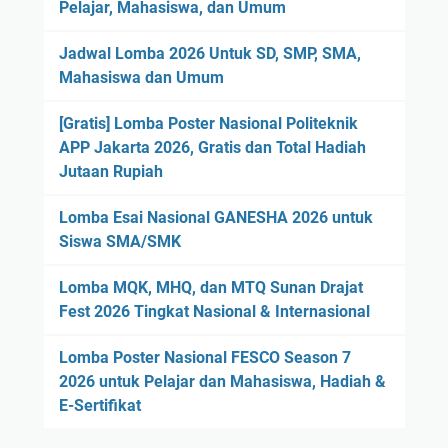
Pelajar, Mahasiswa, dan Umum
Jadwal Lomba 2026 Untuk SD, SMP, SMA,
Mahasiswa dan Umum
[Gratis] Lomba Poster Nasional Politeknik
APP Jakarta 2026, Gratis dan Total Hadiah
Jutaan Rupiah
Lomba Esai Nasional GANESHA 2026 untuk
Siswa SMA/SMK
Lomba MQK, MHQ, dan MTQ Sunan Drajat
Fest 2026 Tingkat Nasional & Internasional
Lomba Poster Nasional FESCO Season 7
2026 untuk Pelajar dan Mahasiswa, Hadiah &
E-Sertifikat