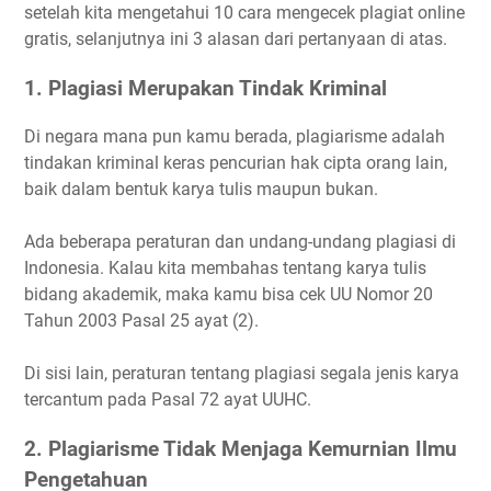
setelah kita mengetahui 10 cara mengecek plagiat online
gratis, selanjutnya ini 3 alasan dari pertanyaan di atas.
1. Plagiasi Merupakan Tindak Kriminal
Di negara mana pun kamu berada, plagiarisme adalah
tindakan kriminal keras pencurian hak cipta orang lain,
baik dalam bentuk karya tulis maupun bukan.
Ada beberapa peraturan dan undang-undang plagiasi di
Indonesia. Kalau kita membahas tentang karya tulis
bidang akademik, maka kamu bisa cek UU Nomor 20
Tahun 2003 Pasal 25 ayat (2).
Di sisi lain, peraturan tentang plagiasi segala jenis karya
tercantum pada Pasal 72 ayat UUHC.
2. Plagiarisme Tidak Menjaga Kemurnian Ilmu
Pengetahuan