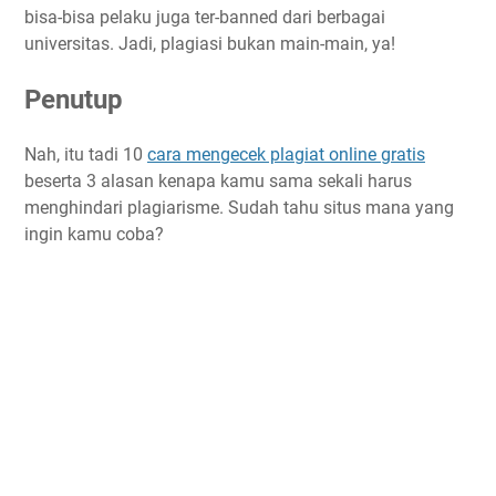
bisa-bisa pelaku juga ter-banned dari berbagai
universitas. Jadi, plagiasi bukan main-main, ya!
Penutup
Nah, itu tadi 10
cara mengecek plagiat online gratis
beserta 3 alasan kenapa kamu sama sekali harus
menghindari plagiarisme. Sudah tahu situs mana yang
ingin kamu coba?