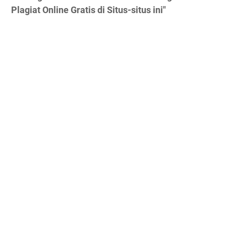
Plagiat Online Gratis di Situs-situs ini"