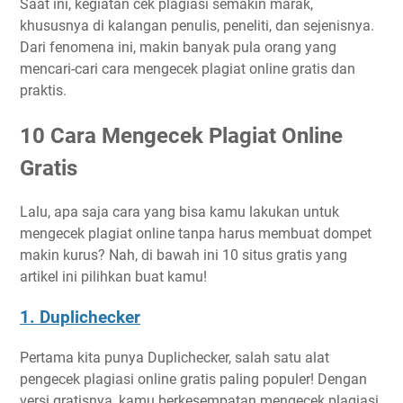
Saat ini, kegiatan cek plagiasi semakin marak,
1. Duplichecker
khususnya di kalangan penulis, peneliti, dan sejenisnya.
2. Check Plagiarism
Dari fenomena ini, makin banyak pula orang yang
mencari-cari cara mengecek plagiat online gratis dan
3. Plagiarism Detector.net
praktis.
4. SmallSEOTools
5. Plagiarism Checker.co
10 Cara Mengecek Plagiat Online
6. Search Engine Reports.net
Gratis
7. Grammarly
8. Quill SEO Tools
Lalu, apa saja cara yang bisa kamu lakukan untuk
9. Editpad
mengecek plagiat online tanpa harus membuat dompet
10. Plag.id
makin kurus? Nah, di bawah ini 10 situs gratis yang
artikel ini pilihkan buat kamu!
3 Alasan Pentingnya untuk Cek Plagiasi
1. Plagiasi Merupakan Tindak Kriminal
1. Duplichecker
2. Plagiarisme Tidak Menjaga Kemurnian Ilmu
Pengetahuan
Pertama kita punya Duplichecker, salah satu alat
3. Plagiasi Berpotensi Merusak Reputasi Pelaku
pengecek plagiasi online gratis paling populer! Dengan
versi gratisnya, kamu berkesempatan mengecek plagiasi
Penutup