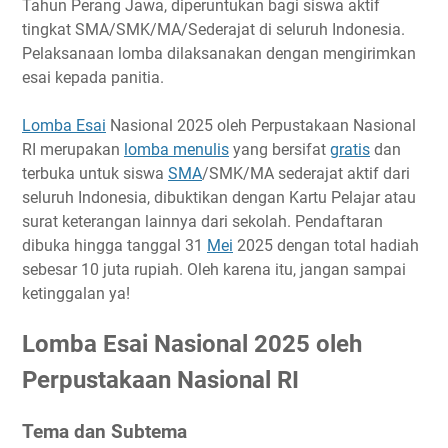
Tahun Perang Jawa, diperuntukan bagi siswa aktif
Timeline
tingkat SMA/SMK/MA/Sederajat di seluruh Indonesia.
Pelaksanaan lomba dilaksanakan dengan mengirimkan
Ketentuan Umum
esai kepada panitia.
Ketentuan Karya
Biaya Pendaftaran
Lomba Esai
Nasional 2025 oleh Perpustakaan Nasional
Hadiah
RI merupakan
lomba menulis
yang bersifat
gratis
dan
Link Penting
terbuka untuk siswa
SMA
/SMK/MA sederajat aktif dari
seluruh Indonesia, dibuktikan dengan Kartu Pelajar atau
Narahubung
surat keterangan lainnya dari sekolah. Pendaftaran
dibuka hingga tanggal 31
Mei
2025 dengan total hadiah
sebesar 10 juta rupiah. Oleh karena itu, jangan sampai
ketinggalan ya!
Lomba Esai Nasional 2025 oleh
Perpustakaan Nasional RI
Tema dan Subtema