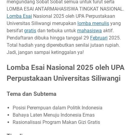
mengundang Sobat Sobat semua untuk turut serta
Tema dan Subtema
LOMBA ESAI ANTARMAHASISWA TINGKAT NASIONAL.
Timeline
Lomba Esai
Nasional 2025 oleh UPA Perpustakaan
Universitas Siliwangi merupakan
Ketentuan
lomba menulis
yang
bersifat
gratis
dan terbuka untuk
mahasiswa
aktif.
Biaya Pendaftaran
Pendaftaran dibuka hingga tanggal 29
Februari
2025.
Hadiah
Total hadiah yang diperebutkan senilai jutaan rupiah.
Link Penting
Jadi, jangan sampai ketinggalan ya!
Narahubung
Lomba Esai Nasional 2025 oleh UPA
Perpustakaan Universitas Siliwangi
Tema dan Subtema
Posisi Perempuan dalam Politik Indonesia
Bahaya Laten Menuju Indonesia Emas
Rasionalisasi Program Makan Gizi Gratis