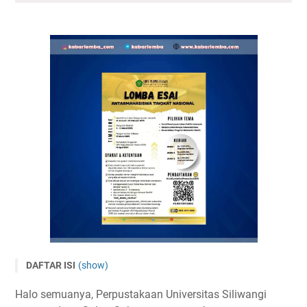
DAFTAR ISI
(show)
Lomba Esai Nasional 2025 oleh UPA Perpustakaan
Halo semuanya, Perpustakaan Universitas Siliwangi
Universitas Siliwangi