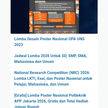
Lomba Desain Poster Nasional OPA UNS
2023
Jadwal Lomba 2026 Untuk SD, SMP, SMA,
Mahasiswa dan Umum
National Research Competition (NRC) 2026:
Lomba LKTI, Esai, dan Poster Nasional untuk
Pelajar, Mahasiswa, dan Umum
[Gratis] Lomba Poster Nasional Politeknik
APP Jakarta 2026, Gratis dan Total Hadiah
Jutaan Rupiah