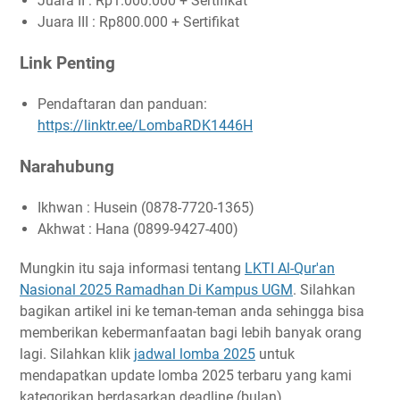
Juara II : Rp1.000.000 + Sertifikat
Juara III : Rp800.000 + Sertifikat
Link Penting
Pendaftaran dan panduan:
https://linktr.ee/LombaRDK1446H
Narahubung
Ikhwan : Husein (0878-7720-1365)
Akhwat : Hana (0899-9427-400)
Mungkin itu saja informasi tentang
LKTI Al-Qur'an
Nasional 2025 Ramadhan Di Kampus UGM
. Silahkan
bagikan artikel ini ke teman-teman anda sehingga bisa
memberikan kebermanfaatan bagi lebih banyak orang
lagi. Silahkan klik
jadwal lomba 2025
untuk
mendapatkan update lomba 2025 terbaru yang kami
kategorikan berdasarkan deadline (bulan).