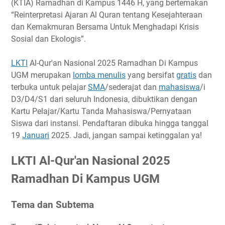
(KTIA) Ramadhan di Kampus 1446 H, yang bertemakan
Timeline
“Reinterpretasi Ajaran Al Quran tentang Kesejahteraan
dan Kemakmuran Bersama Untuk Menghadapi Krisis
Ketentuan Peserta
Sosial dan Ekologis”.
Ketentuan Pendaftaran
Biaya Pendaftaran
LKTI
Al-Qur'an Nasional 2025 Ramadhan Di Kampus
Hadiah
UGM merupakan
lomba menulis
yang bersifat
gratis
dan
Link Penting
terbuka untuk pelajar
SMA
/sederajat dan
mahasiswa
/i
D3/D4/S1 dari seluruh Indonesia, dibuktikan dengan
Narahubung
Kartu Pelajar/Kartu Tanda Mahasiswa/Pernyataan
Siswa dari instansi. Pendaftaran dibuka hingga tanggal
19
Januari
2025. Jadi, jangan sampai ketinggalan ya!
LKTI Al-Qur'an Nasional 2025
Ramadhan Di Kampus UGM
Tema dan Subtema