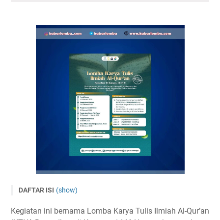
DAFTAR ISI
(show)
LKTI Al-Qur'an Nasional 2025 Ramadhan Di Kampus UGM
Kegiatan ini bernama Lomba Karya Tulis Ilmiah Al-Qur’an
Tema dan Subtema