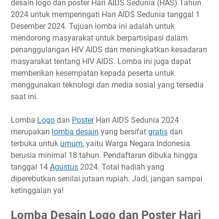
desain logo dan poster Hari AIDS Sedunia (HAS) Tahun
Ketentuan Lomba
2024 untuk memperingati Hari AIDS Sedunia tanggal 1
Desember 2024. Tujuan lomba ini adalah untuk
Biaya Pendaftaran
mendorong masyarakat untuk berpartisipasi dalam
Hadiah
penanggulangan HIV AIDS dan meningkatkan kesadaran
Link Penting
masyarakat tentang HIV AIDS. Lomba ini juga dapat
memberikan kesempatan kepada peserta untuk
menggunakan teknologi dan media sosial yang tersedia
saat ini.
Lomba
Logo
dan
Poster
Hari AIDS Sedunia 2024
merupakan
lomba desain
yang bersifat
gratis
dan
terbuka untuk
umum
, yaitu Warga Negara Indonesia
berusia minimal 18 tahun. Pendaftaran dibuka hingga
tanggal 14
Agustus
2024. Total hadiah yang
diperebutkan senilai jutaan rupiah. Jadi, jangan sampai
ketinggalan ya!
Lomba Desain Logo dan Poster Hari