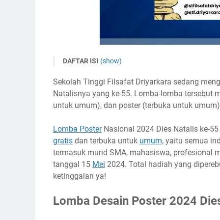
DAFTAR ISI
(show)
Lomba Desain Poster 2024 Dies Natalis ke-55 ST
Sekolah Tinggi Filsafat Driyarkara sedang me
Tema dan Subtema
Natalisnya yang ke-55. Lomba-lomba tersebut me
Timeline
untuk umum), dan poster (terbuka untuk umum)
Ketentuan Lomba
Lomba Poster
Nasional 2024 Dies Natalis ke-5
Biaya Pendaftaran
gratis
dan terbuka untuk
umum
, yaitu semua ind
Hadiah
termasuk murid SMA, mahasiswa, profesional m
Link Penting
tanggal 15
Mei
2024. Total hadiah yang diperebu
Narahubung
ketinggalan ya!
Lomba Desain Poster 2024 Dies