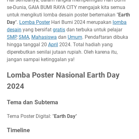
Tema dan Subtema
se-Dunia, GAIA BUMI RAYA CITY mengajak kita semua
Timeline
untuk mengikuti lomba desain poster bertemakan "
Earth
Day
".
Lomba Poster
Hari Bumi 2024 merupakan
lomba
Ketentuan Peserta
desain
yang bersifat
gratis
dan terbuka untuk pelajar
Ketentuan Lomba
SMP
,
SMA
,
Mahasiswa
dan
Umum
. Pendaftaran dibuka
Biaya Pendaftaran
hingga tanggal 20
April
2024. Total hadiah yang
Hadiah
diperebutkan senilai jutaan rupiah. Oleh karena itu,
Link Penting
jangan sampai ketinggalan ya!
Lomba Poster Nasional Earth Day
2024
Tema dan Subtema
Tema Poster Digital: "
Earth Day
"
Timeline