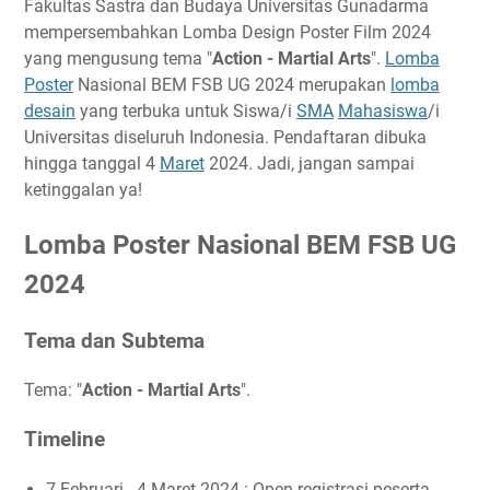
Fakultas Sastra dan Budaya Universitas Gunadarma
Timeline
mempersembahkan Lomba Design Poster Film 2024
yang mengusung tema "
Action - Martial Arts
".
Lomba
Ketentuan Peserta
Poster
Nasional BEM FSB UG 2024 merupakan
lomba
Ketentuan Lomba
desain
yang terbuka untuk Siswa/i
SMA
Mahasiswa
/i
Biaya Pendaftaran
Universitas diseluruh Indonesia. Pendaftaran dibuka
Hadiah
hingga tanggal 4
Maret
2024. Jadi, jangan sampai
Link Penting
ketinggalan ya!
Narahubung
Lomba Poster Nasional BEM FSB UG
2024
Tema dan Subtema
Tema: "
Action - Martial Arts
".
Timeline
7 Februari - 4 Maret 2024 : Open registrasi peserta