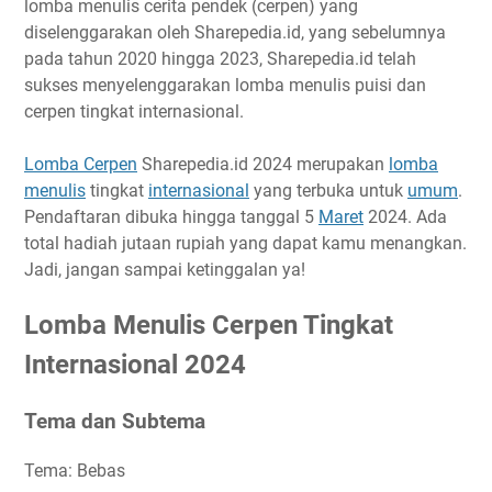
lomba menulis cerita pendek (cerpen) yang
Timeline
diselenggarakan oleh Sharepedia.id, yang sebelumnya
pada tahun 2020 hingga 2023, Sharepedia.id telah
Ketentuan Pendaftaran
sukses menyelenggarakan lomba menulis puisi dan
Ketentuan Naskah
cerpen tingkat internasional.
Biaya Pendaftaran
Hadiah
Lomba Cerpen
Sharepedia.id 2024 merupakan
lomba
Link Penting
menulis
tingkat
internasional
yang terbuka untuk
umum
.
Pendaftaran dibuka hingga tanggal 5
Maret
2024. Ada
Narahubung
total hadiah jutaan rupiah yang dapat kamu menangkan.
Jadi, jangan sampai ketinggalan ya!
Lomba Menulis Cerpen Tingkat
Internasional 2024
Tema dan Subtema
Tema: Bebas