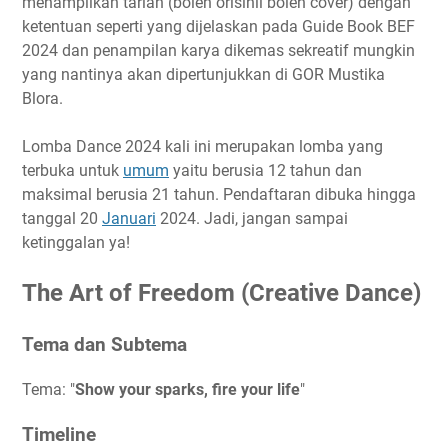
menampilkan tarian (boleh orisinil boleh cover) dengan
Ketentuan
ketentuan seperti yang dijelaskan pada Guide Book BEF
Biaya Pendaftaran
2024 dan penampilan karya dikemas sekreatif mungkin
Hadiah
yang nantinya akan dipertunjukkan di GOR Mustika
Link Penting
Blora.
Narahubung
Lomba Dance 2024 kali ini merupakan lomba yang
terbuka untuk
umum
yaitu berusia 12 tahun dan
maksimal berusia 21 tahun. Pendaftaran dibuka hingga
tanggal 20
Januari
2024. Jadi, jangan sampai
ketinggalan ya!
The Art of Freedom (Creative Dance)
Tema dan Subtema
Tema: "
Show your sparks, fire your life
"
Timeline