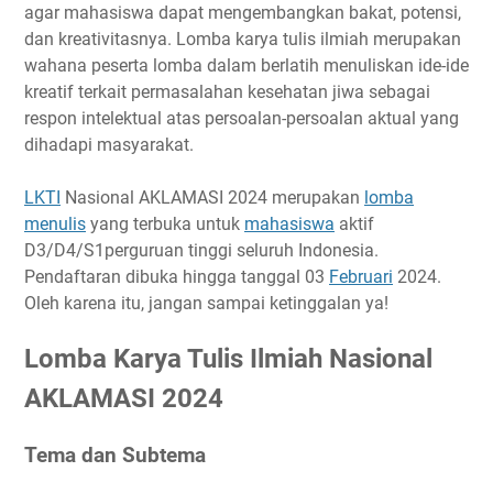
Timeline
agar mahasiswa dapat mengembangkan bakat, potensi,
dan kreativitasnya. Lomba karya tulis ilmiah merupakan
Ketentuan Peserta
wahana peserta lomba dalam berlatih menuliskan ide-ide
Biaya Pendaftaran
kreatif terkait permasalahan kesehatan jiwa sebagai
Hadiah
respon intelektual atas persoalan-persoalan aktual yang
Link Penting
dihadapi masyarakat.
Narahubung
LKTI
Nasional AKLAMASI 2024 merupakan
lomba
menulis
yang terbuka untuk
mahasiswa
aktif
D3/D4/S1perguruan tinggi seluruh Indonesia.
Pendaftaran dibuka hingga tanggal 03
Februari
2024.
Oleh karena itu, jangan sampai ketinggalan ya!
Lomba Karya Tulis Ilmiah Nasional
AKLAMASI 2024
Tema dan Subtema