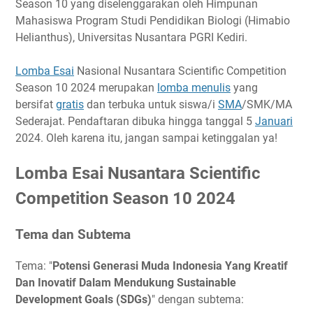
Season 10 yang diselenggarakan oleh Himpunan
Tema dan Subtema
Mahasiswa Program Studi Pendidikan Biologi (Himabio
Timeline
Helianthus), Universitas Nusantara PGRI Kediri.
Ketentuan Peserta
Lomba Esai
Nasional Nusantara Scientific Competition
Biaya Pendaftaran
Season 10 2024 merupakan
lomba menulis
yang
Hadiah
bersifat
gratis
dan terbuka untuk siswa/i
SMA
/SMK/MA
Link Penting
Sederajat. Pendaftaran dibuka hingga tanggal 5
Januari
Narahubung
2024. Oleh karena itu, jangan sampai ketinggalan ya!
Lomba Esai Nusantara Scientific
Competition Season 10 2024
Tema dan Subtema
Tema: "
Potensi Generasi Muda Indonesia Yang Kreatif
Dan Inovatif Dalam Mendukung Sustainable
Development Goals (SDGs)
" dengan subtema: