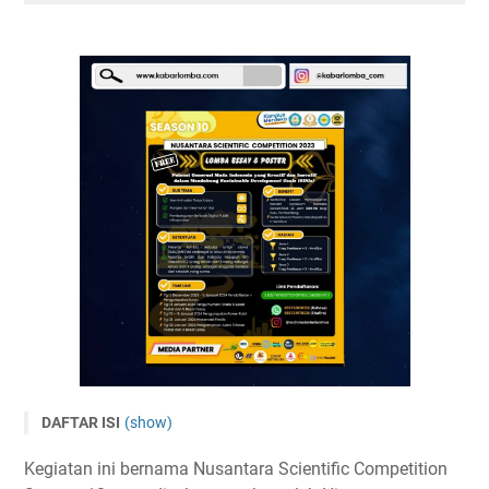
DAFTAR ISI
(show)
Lomba Esai Nusantara Scientific Competition Season 10
Kegiatan ini bernama Nusantara Scientific Competition
2024