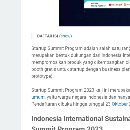
DAFTAR ISI
(show)
Indonesia International Sustainable Procureme
Startup Summit Program adalah salah satu rangka
Timeline
merupakan bentuk dukungan dari Indonesia Inte
Ketentuan Peserta
mempromosikan produk yang dikembangkan ole
booth gratis untuk startup dengan business pla
Biaya Pendaftaran
prototype).
Hadiah
Link Penting
Startup Summit Program 2023 kali ini merupaka
Narahubung
umum
, yaitu warga negara Indonesia dan hany
Pendaftaran dibuka hingga tanggal 23
Oktober
2
Indonesia International Sustai
Summit Program 2023