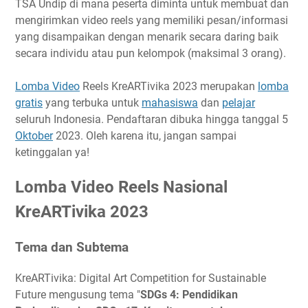
TSA Undip di mana peserta diminta untuk membuat dan
Timeline
mengirimkan video reels yang memiliki pesan/informasi
yang disampaikan dengan menarik secara daring baik
Ketentuan Peserta
secara individu atau pun kelompok (maksimal 3 orang).
Ketentuan Karya
Biaya Pendaftaran
Lomba Video
Reels KreARTivika 2023 merupakan
lomba
Hadiah
gratis
yang terbuka untuk
mahasiswa
dan
pelajar
Link Penting
seluruh Indonesia. Pendaftaran dibuka hingga tanggal 5
Oktober
2023. Oleh karena itu, jangan sampai
Narahubung
ketinggalan ya!
Lomba Video Reels Nasional
KreARTivika 2023
Tema dan Subtema
KreARTivika: Digital Art Competition for Sustainable
Future mengusung tema "
SDGs 4: Pendidikan