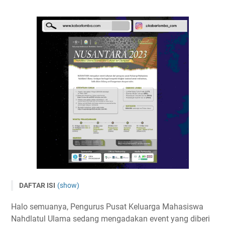
DAFTAR ISI
(show)
NUSANTARA 2023 - Nahdlatul Ulama Science and Cultural
Halo semuanya, Pengurus Pusat Keluarga Mahasiswa
Art Olympiad
Nahdlatul Ulama sedang mengadakan event yang diberi