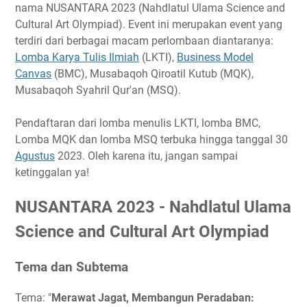
Tema dan Subtema
nama NUSANTARA 2023 (Nahdlatul Ulama Science and
Timeline
Cultural Art Olympiad). Event ini merupakan event yang
terdiri dari berbagai macam perlombaan diantaranya:
Ketentuan Umum
Lomba Karya Tulis Ilmiah
(LKTI),
Business Model
Ketentuan Peserta BMC
Canvas
(BMC), Musabaqoh Qiroatil Kutub (MQK),
Ketentuan LKTI SMA
Musabaqoh Syahril Qur'an (MSQ).
Ketentuan LKTI Mahasiswa
Hadiah
Pendaftaran dari lomba menulis LKTI, lomba BMC,
Lomba MQK dan lomba MSQ terbuka hingga tanggal 30
Link Penting
Agustus
2023. Oleh karena itu, jangan sampai
Narahubung
ketinggalan ya!
NUSANTARA 2023 - Nahdlatul Ulama
Science and Cultural Art Olympiad
Tema dan Subtema
Tema: "
Merawat Jagat, Membangun Peradaban: