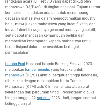
rangkaian acara IB. Fest 7.0 yang dapat diikuti oleh
Timeline
mahasiswa D3/D4/S1 di tingkat nasional. Tujuan utama
kompetisi ini diadakan adalah untuk menampung
Ketentuan Umum
gagasan mahasiswa dalam mengoptimalkan industry
Ketentuan Peserta
halal, mewujudkan mahasiswa yang kreatif, kritis, dan
Biaya Pendaftaran
inovatif demi terwujudnya generasi muda yang solutif,
Hadiah
serta dapat mengasah kemampuan berfikir dan
Link Penting
memberikan kesempatan kepada mahasiswa untuk
berpartisipasi dalam memecahkan berbagai
Narahubung
permasalahan.
Lomba Esai
Nasional Islamic Banking Festival 2023
merupakan
lomba menulis
yang terbuka untuk
mahasiswa
(D3/S1) aktif di perguruan tinggi Indonesia,
dibuktikan dengan melampirkan Kartu Tanda
Mahasiswa (KTM) asli/KTm sementara atau surat
keterangan dari perguruan tinggi. Pendaftaran dibuka
hingga tanggal 22
Agustus
2023. Jadi, jangan sampai
ketinggalan ya!