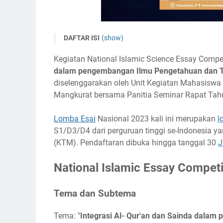
DAFTAR ISI
(show)
National Islamic Essay Competition 2023
Kegiatan National Islamic Science Essay Compe
Tema dan Subtema
dalam pengembangan Ilmu Pengetahuan dan T
Timeline
diselenggarakan oleh Unit Kegiatan Mahasiswa 
Mangkurat bersama Panitia Seminar Rapat Tah
Ketentuan Peserta
Ketentuan Umum
Lomba Esai
Nasional 2023 kali ini merupakan
l
Biaya Pendaftaran
S1/D3/D4 dari perguruan tinggi se-Indonesia 
Hadiah
(KTM). Pendaftaran dibuka hingga tanggal 30
J
Link Penting
National Islamic Essay Compet
Narahubung
Tema dan Subtema
Tema: "
Integrasi Al- Qur'an dan Sainda dala