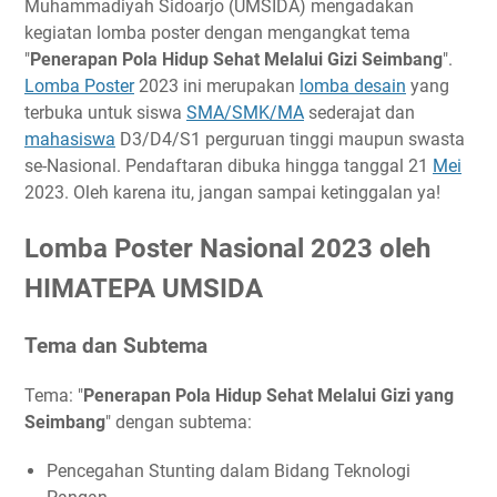
Muhammadiyah Sidoarjo (UMSIDA) mengadakan
Timeline
kegiatan lomba poster dengan mengangkat tema
"
Penerapan Pola Hidup Sehat Melalui Gizi Seimbang
".
Ketentuan Umum
Lomba Poster
2023 ini merupakan
lomba desain
yang
Ketentuan Lomba
terbuka untuk siswa
SMA/SMK/MA
sederajat dan
Biaya Pendaftaran
mahasiswa
D3/D4/S1 perguruan tinggi maupun swasta
Hadiah
se-Nasional. Pendaftaran dibuka hingga tanggal 21
Mei
Link Penting
2023. Oleh karena itu, jangan sampai ketinggalan ya!
Narahubung
Lomba Poster Nasional 2023 oleh
HIMATEPA UMSIDA
Tema dan Subtema
Tema: "
Penerapan Pola Hidup Sehat Melalui Gizi yang
Seimbang
" dengan subtema:
Pencegahan Stunting dalam Bidang Teknologi