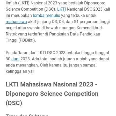
Tema dan Subtema
Ilmiah (LKTI) Nasional 2023 yang bertajuk Diponegoro
Timeline
Science Competition (DSC).
LKTI
Nasional DSC 2023 kali
ini merupakan
Ketentuan Peserta
lomba menulis
yang terbuka untuk
mahasiswa
aktif jenjang D3, D4, dan S1 perguruan tinggi
Ketentuan Umum
negeri atau swasta di bawah naungan Kemendikbud-
Biaya Pendaftaran
Ristek yang terdaftar di Pangkalan Data Pendidikan
Hadiah
Tinggi (PDDikti).
Link Penting
Pendaftaran dari LKTI DSC 2023 terbuka hingga tanggal
Narahubung
30
Juni
2023. Ada total hadiah jutaan rupiah yang dapat
anda menangkan. Oleh karena itu, jangan sampai
ketinggalan ya!
LKTI Mahasiswa Nasional 2023 -
Diponegoro Science Competition
(DSC)