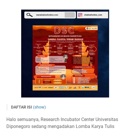
DAFTAR ISI
(show)
LKTI Mahasiswa Nasional 2023 - Diponegoro Science
Halo semuanya, Research Incubator Center Universitas
Competition (DSC)
Diponegoro sedang mengadakan Lomba Karya Tulis