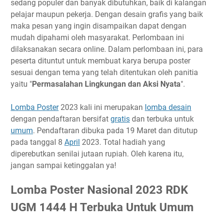
sedang populer dan banyak dibutuhkan, baik di kalangan
Tema
pelajar maupun pekerja. Dengan desain grafis yang baik
Timeline
maka pesan yang ingin disampaikan dapat dengan
mudah dipahami oleh masyarakat. Perlombaan ini
Ketentuan
dilaksanakan secara online. Dalam perlombaan ini, para
Biaya Pendaftaran
peserta dituntut untuk membuat karya berupa poster
Hadiah
sesuai dengan tema yang telah ditentukan oleh panitia
Link Penting
yaitu "
Permasalahan Lingkungan dan Aksi Nyata
".
Narahubung
Lomba Poster
2023 kali ini merupakan
lomba desain
dengan pendaftaran bersifat
gratis
dan terbuka untuk
umum
. Pendaftaran dibuka pada 19 Maret dan ditutup
pada tanggal 8
April
2023. Total hadiah yang
diperebutkan senilai jutaan rupiah. Oleh karena itu,
jangan sampai ketinggalan ya!
Lomba Poster Nasional 2023 RDK
UGM 1444 H Terbuka Untuk Umum