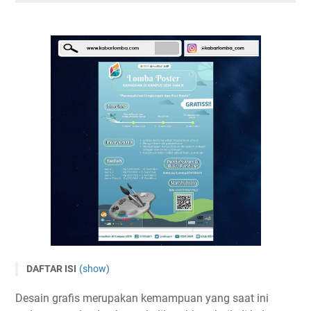
DAFTAR ISI
(show)
Lomba Poster Nasional 2023 RDK UGM 1444 H Terbuka
Desain grafis merupakan kemampuan yang saat ini
Untuk Umum