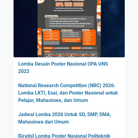
Lomba Desain Poster Nasional OPA UNS
2023
National Research Competition (NRC) 2026:
Lomba LKTI, Esai, dan Poster Nasional untuk
Pelajar, Mahasiswa, dan Umum
Jadwal Lomba 2026 Untuk SD, SMP, SMA,
Mahasiswa dan Umum
[Gratis] Lomba Poster Nasional Politeknik