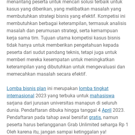
menantang peserta untuk mencari solusi terbaik untuk
Tema dan Subtema
kasus yang diberikan, yang melibatkan masalah yang
Timeline
membutuhkan strategi bisnis yang efektif. Kompetisi ini
membutuhkan berbagai keterampilan, termasuk analisis
Ketentuan
masalah dan perumusan strategi, serta kemampuan
Biaya Pendaftaran
kerja sama tim. Tujuan utama kompetisi kasus bisnis
Hadiah
tidak hanya untuk memberikan pengetahuan kepada
Link Penting
peserta dari sudut pandang teknis, tetapi juga untuk
Narahubung
memberi mereka kesempatan untuk meningkatkan
keterampilan yang dibutuhkan untuk mengevaluasi dan
memecahkan masalah secara efektif.
Lomba bisnis plan
ini merupakan
lomba tingkat
internasional
2023 yang terbuka untuk
mahasiswa
sarjana dari jurusan universitas manapun di seluruh
dunia. Pendaftaran dibuka hingga tanggal 4
April
2023.
Pendaftaran pada tahap awal bersifat
gratis
, namun
peserta harus berlangganan Grab Unlimited seharga Rp 1
Oleh karena itu, jangan sampai ketinggalan ya!