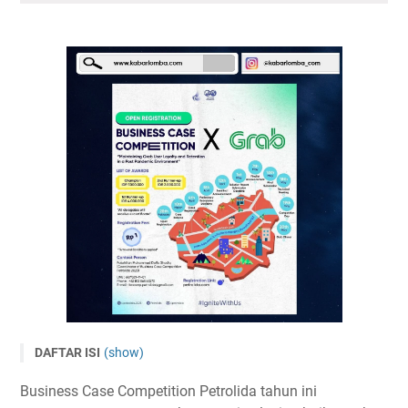
DAFTAR ISI
(show)
Business Case Competition Tingkat Internasional
Business Case Competition Petrolida tahun ini
PETROLIDA 2023