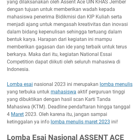
yang dilaksanakan oleh Assent Ace UIN KHAS Jember
Timeline
dengan tujuan untuk memberikan wadah kepada
mahasiswa penerima Bidikmisi dan KIP Kuliah serta
Ketentuan
menjadi ajang untuk mengasah kreativitas dan inovasi
Biaya Pendaftaran
dalam bidang kepenulisan sehingga tertuang dalam
Hadiah
bentuk karya. Harapan dari kegiatan ini mampu
Buku Panduan
memberikan gagasan dan ide yang terbaik untuk terus
Link Penting
berkarya. Maka dari itu, kegiatan National Essai
Competition dapat diikuti oleh seluruh mahasiwa di
Narahubung
Indonesia.
Lomba esai
nasional 2023 ini merupakan
lomba menulis
yang terbuka untuk
mahasiswa
aktif perguruan tinggi
yang dibuktikan dengan hasil scan Karti Tanda
Mahasiwa (KTM). Deadline pendaftaran hingga tanggal
4
Maret
2023. Oleh karena itu, jangan sampai
ketinggalan ya info
lomba menulis maret 2023
ini!
Lomba Esai Nasional ASSENT ACE