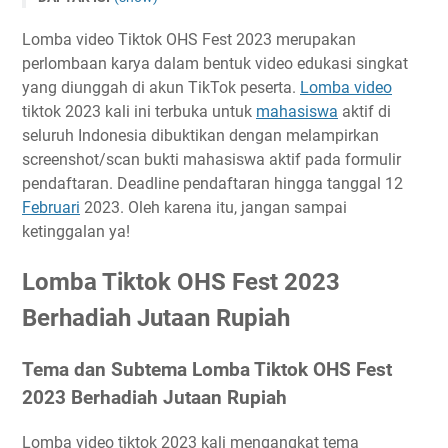
Lomba Tiktok OHS Fest 2023 Berhadiah Jutaan Rupiah
Lomba video Tiktok OHS Fest 2023 merupakan
Tema dan Subtema Lomba Tiktok OHS Fest 2023
perlombaan karya dalam bentuk video edukasi singkat
Berhadiah Jutaan Rupiah
yang diunggah di akun TikTok peserta.
Lomba video
Timeline Lomba Tiktok OHS Fest 2023 Berhadiah Jutaan
tiktok 2023 kali ini terbuka untuk
mahasiswa
aktif di
Rupiah
seluruh Indonesia dibuktikan dengan melampirkan
Ketentuan Peserta Lomba Tiktok OHS Fest 2023
screenshot/scan bukti mahasiswa aktif pada formulir
Berhadiah Jutaan Rupiah
pendaftaran. Deadline pendaftaran hingga tanggal 12
Ketentuan Lomba Lomba Tiktok OHS Fest 2023
Februari
2023. Oleh karena itu, jangan sampai
Berhadiah Jutaan Rupiah
ketinggalan ya!
Biaya Pendaftaran Lomba Tiktok OHS Fest 2023
Lomba Tiktok OHS Fest 2023
Berhadiah Jutaan Rupiah
Hadiah Lomba Tiktok OHS Fest 2023 Berhadiah Jutaan
Berhadiah Jutaan Rupiah
Rupiah
Buku Panduan Lomba Tiktok OHS Fest 2023 Berhadiah
Tema dan Subtema Lomba Tiktok OHS Fest
Jutaan Rupiah
2023 Berhadiah Jutaan Rupiah
Link Penting Lomba Tiktok OHS Fest 2023 Berhadiah
Jutaan Rupiah
Lomba video tiktok 2023 kali mengangkat tema