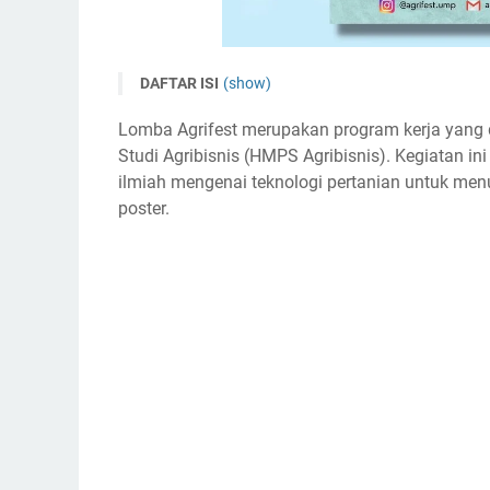
DAFTAR ISI
(show)
Lomba Digital Poster Nasional Agrifest 2023
Lomba Agrifest merupakan program kerja yang
Tema
Studi Agribisnis (HMPS Agribisnis). Kegiatan 
Timeline Lomba Digital Poster Nasional Agrife
ilmiah mengenai teknologi pertanian untuk menu
poster.
Ketentuan Lomba Digital Poster Nasional Agri
Biaya Pendaftaran Lomba Digital Poster Nasio
Hadiah Lomba Digital Poster Nasional Agrifes
Buku Panduan Lomba Digital Poster Nasional 
Link Penting Lomba Digital Poster Nasional Ag
Narahubung Lomba Digital Poster Nasional Ag