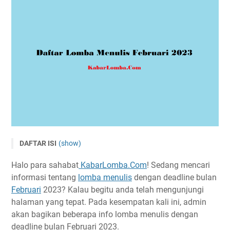
DAFTAR ISI
(show)
Daftar Lomba Menulis Februari 2023 Gratis
Halo para sahabat
KabarLomba.Com
! Sedang mencari
LKTI Mahasiswa Nasional 2023 Festival Nuklir Nasional II
informasi tentang
lomba menulis
dengan deadline bulan
Lomba Poster dan Esai Nasional Anniversary Olahkarsa
Februari
2023? Kalau begitu anda telah mengunjungi
ke-2 Tahun 2023
halaman yang tepat. Pada kesempatan kali ini, admin
akan bagikan beberapa info lomba menulis dengan
Lomba Menulis Esai Nasional 2023 Universitas
Muhammadiyah Jember
deadline bulan Februari 2023.