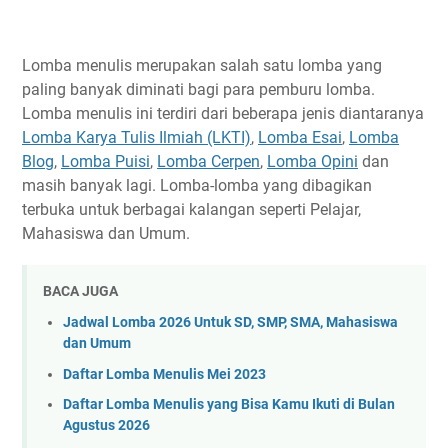
Lomba Esai dan Infografis Nasional Hari Kanker Sedunia
2023
LKTI Nasional 2023 Pekan Ilmiah Fakultas Teknik
Lomba menulis merupakan salah satu lomba yang
(PILFATEK) Universitas Widyagama Malang
paling banyak diminati bagi para pemburu lomba.
National Essay Competition 2023 Community of
Lomba menulis ini terdiri dari beberapa jenis diantaranya
Bojonegoro Student
Lomba Karya Tulis Ilmiah (LKTI)
,
Lomba Esai
,
Lomba
Blog
,
Lomba Puisi
Lomba Essay Nasional 2023 BIWARA UNSOED
,
Lomba Cerpen
,
Lomba Opini
dan
masih banyak lagi. Lomba-lomba yang dibagikan
Lomba Artikel Nasional 2023 Dies Natalis STIE Satya
terbuka untuk berbagai kalangan seperti Pelajar,
Dharma Singaraja ke-27
Mahasiswa dan Umum.
Lomba Essay Nasional 2023 BIWARA UNSOED
Lomba Essay Nasional Academia Research 2023
BACA JUGA
LKTI Mahasiswa Nasional 2023 HIMASAKA ITERA
Jadwal Lomba 2026 Untuk SD, SMP, SMA, Mahasiswa
Lomba Esai Nasional LIBERTHI II 2023
dan Umum
LKTI Mahasiswa Nasional CARBON 5.0 2023
Daftar Lomba Menulis Mei 2023
National Paper Competition 2023 di Universitas Atma
Daftar Lomba Menulis yang Bisa Kamu Ikuti di Bulan
Jaya Yogyakarta
Agustus 2026
Lomba Karya Tulis Ilmiah (LKTI) Nasional LOBI XX 2023