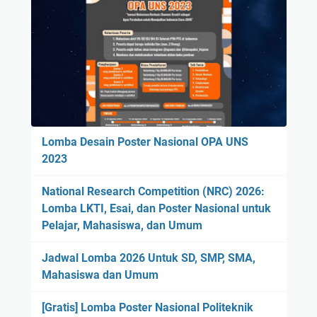
Lomba Desain Poster Nasional OPA UNS
2023
National Research Competition (NRC) 2026:
Lomba LKTI, Esai, dan Poster Nasional untuk
Pelajar, Mahasiswa, dan Umum
Jadwal Lomba 2026 Untuk SD, SMP, SMA,
Mahasiswa dan Umum
[Gratis] Lomba Poster Nasional Politeknik