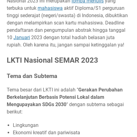
Nasional 2023 ini merupakan
lomba menulis
yang
Ketentuan
terbuka untuk
mahasiswa
aktif Diploma/S1 perguruan
Biaya Pendaftaran
tinggi sederajat (negeri/swasta) di Indonesia, dibuktikan
Hadiah
dengan melampirkan scan kartu mahasiswa. Deadline
Buku Panduan
pendaftaran dan pengumpulan abstrak hingga tanggal
Link Penting
10
Januari
2023 dengan total hadiah belasan juta
rupiah. Oleh karena itu, jangan sampai ketinggalan ya!
Narahubung
LKTI Nasional SEMAR 2023
Tema dan Subtema
Tema besar dari LKTI ini adalah "
Gerakan Perubahan
Berkelanjutan Berbasis Potensi Lokal dalam
Mengupayakan SDGs 2030
" dengan subtema sebagai
berikut:
Lingkungan
Ekonomi kreatif dan pariwisata