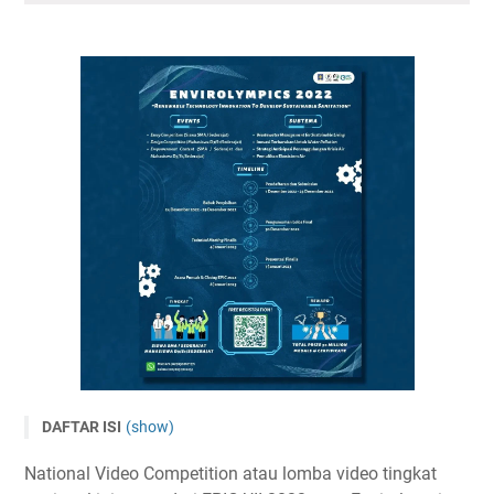
DAFTAR ISI
(show)
Lomba Video Pemberdayaan Masyarakat ENVIROLYMPICS
National Video Competition atau lomba video tingkat
2022