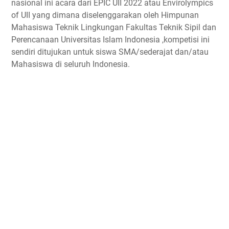
nasional ini acara dari EPIC UII 2022 atau Envirolympics
Tema dan Subtema
of UII yang dimana diselenggarakan oleh Himpunan
Timeline
Mahasiswa Teknik Lingkungan Fakultas Teknik Sipil dan
Perencanaan Universitas Islam Indonesia ,kompetisi ini
Ketentuan
sendiri ditujukan untuk siswa SMA/sederajat dan/atau
Hadiah
Mahasiswa di seluruh Indonesia.
Buku Panduan
Link Penting
Narahubung